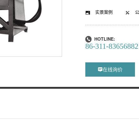
实景案例


HOTLINE:

86-311-83656882
在线询价
